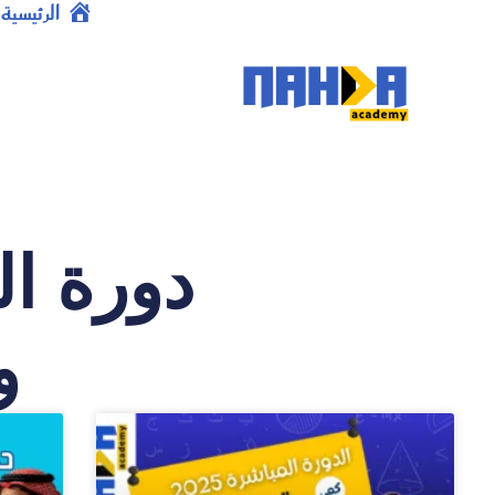
خطي
الرئيسية
لى
لمحتوى
دورة ا
و